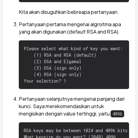
Kita akan disuguhkan bebreapa pertanyaan.
Pertanyaan pertama mengenai algroitma apa
yang akan digunakan (
default
RSA and RSA).
Please select what kind of key you want:

    (1) RSA and RSA (default)

    (2) DSA and Elgamal

    (3) DSA (sign only)

    (4) RSA (sign only)

Pertanyaan selanjutnya mengenai panjang dari
kunci. Saya merekomendasikan untuk
mengisikan dengan value tertinggi, yaitu
.
4096
RSA keys may be between 1024 and 4096 bits long
What keysize do you want? (2048) 4096
