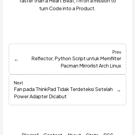
faster than a Heart Beat, I'm on a mission to
turn Code into a Product.
Prev
Reflector, Python Script untuk Memfilter
←
Pacman Mirrorlist Arch Linux
Next
Fan pada ThinkPad Tidak Terdeteksi Setelah
→
Power Adapter Dicabut