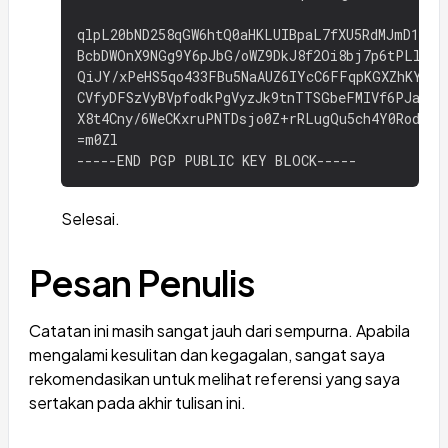
qlpL20bND258qGW6htQ0aHKLUIBpaL7fXU5RdMJmD1/W4/
BcbDWOnX9NGg9Y6pJbG/oWZ9DkJ8f2Oi8bj7p6tPLlsh1A
QiJY/xPeHS5qo433FBu5NaAUZ6IYcC6FFqpKGXZhKYRlY
CVfyDFSzVyBVpfodkPgVyzJk9tnTTSGbeFMIVf6PJaLm8t
X8t4Cny/6WeCKxruPNTDsjo0Z+rRLugQu5ch4Y0Rod4y57
=m0Zl

Selesai.
Pesan Penulis
Catatan ini masih sangat jauh dari sempurna. Apabila
mengalami kesulitan dan kegagalan, sangat saya
rekomendasikan untuk melihat referensi yang saya
sertakan pada akhir tulisan ini.