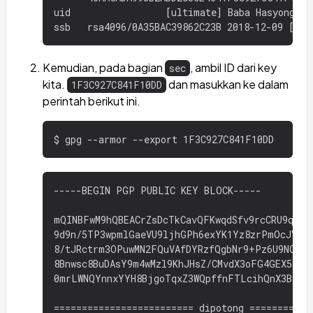
uid                 [ultimate] Baba Hasyong <b
Kemudian, pada bagian
, ambil ID dari key
sec
kita.
dan masukkan ke dalam
1F3C927C841F10DD
perintah berikut ini.
-----BEGIN PGP PUBLIC KEY BLOCK-----

mQINBFwM9hQBEACrZsDcTkCavQFKwqdSfv9rcCRU9ql5cn
9d9n/5TP3wpmlGaeVU9ljhGPh6exYK1Yz8zrPmOcJVE0h
8/tJRctrm3OPuwMN2FQuVAfDYRzfQgbNr9+Pz6U9NOMpM
8Bnwsc8BuDAsY9m4wMzl9KhJHsZ/CMvdX3oFG4GEX5SPuB
0mrLWNQYnnxYYH8BjgoTqxZ3WQpffnFTLcihQnX3BfL5G
========================= dipotong ============