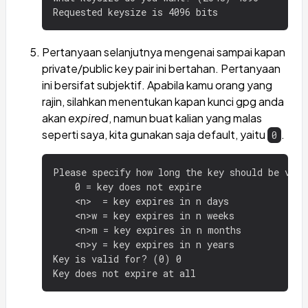
Pertanyaan selanjutnya mengenai sampai kapan
private/public key pair ini bertahan. Pertanyaan
ini bersifat subjektif. Apabila kamu orang yang
rajin, silahkan menentukan kapan kunci gpg anda
akan
expired
, namun buat kalian yang malas
seperti saya, kita gunakan saja default, yaitu
.
0
Please specify how long the key should be valid
    0 = key does not expire

    <n>  = key expires in n days

    <n>w = key expires in n weeks

    <n>m = key expires in n months

    <n>y = key expires in n years

Key is valid for? (0) 0
