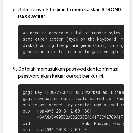
Selanjutnya, kita diminta memasukkan
STRONG
PASSWORD
.
We need to generate a lot of random bytes. It 
some other action (type on the keyboard, move 
disks) during the prime generation; this gives
Setelah memasukkan passwod dan konfirmasi
password akan keluar
output
berikut ini.
gpg: key 1F3C927C841F10DD marked as ultimately
gpg: revocation certificate stored as '/home/b
public and secret key created and signed.<br>

pub   rsa4096 2018-12-09 [SC]

      46AA8ADA995B2ABD2C3CE4641F3C927C841F10DD

uid                      Baba Hasyong <basyong