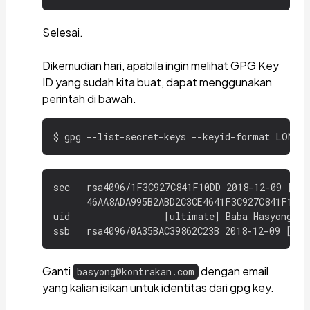
Selesai.
Dikemudian hari, apabila ingin melihat GPG Key
ID yang sudah kita buat, dapat menggunakan
perintah di bawah.
sec   rsa4096/1F3C927C841F10DD 2018-12-09 [SC]

      46AA8ADA995B2ABD2C3CE4641F3C927C841F10DD

uid                 [ultimate] Baba Hasyong <b
Ganti
dengan email
basyong@kontrakan.com
yang kalian isikan untuk identitas dari gpg key.