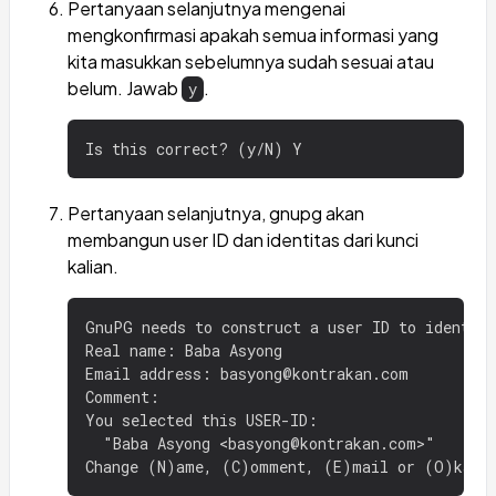
Pertanyaan selanjutnya mengenai
mengkonfirmasi apakah semua informasi yang
kita masukkan sebelumnya sudah sesuai atau
belum. Jawab
.
y
Pertanyaan selanjutnya, gnupg akan
membangun user ID dan identitas dari kunci
kalian.
GnuPG needs to construct a user ID to identify
Real name: Baba Asyong

Email address: basyong@kontrakan.com

Comment:

You selected this USER-ID:

  "Baba Asyong <basyong@kontrakan.com>"
