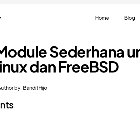
v
Home
Blog
odule Sederhana un
inux dan FreeBSD
Author by: BanditHijo
ents