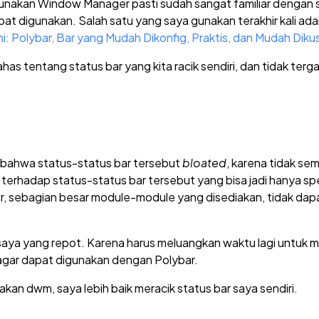
akan Window Manager pasti sudah sangat familiar dengan 
t digunakan. Salah satu yang saya gunakan terakhir kali ada
ini: Polybar, Bar yang Mudah Dikonfig, Praktis, dan Mudah Diku
bahas tentang status bar yang kita racik sendiri, dan tidak te
 bahwa status-status bar tersebut
bloated
, karena tidak se
g terhadap status-status bar tersebut yang bisa jadi hanya spe
bar, sebagian besar module-module yang disediakan, tidak dap
a saya yang repot. Karena harus meluangkan waktu lagi untuk
gar dapat digunakan dengan Polybar.
akan dwm, saya lebih baik meracik status bar saya sendiri.