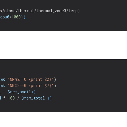
s/class/thermal/thermal_zone0/temp
)
_cpu0
/
1000
))
"
awk
'NR%2==0 {print $2}'
)
awk
'NR%2==0 {print $7}'
)
l
-
$mem_avail
))
d
*
100
/
$mem_total
))