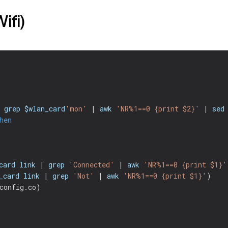
ifi)
 
grep
$wlan_card
'mon'
 | 
awk
'NR%1==0 {print $2}'
 | 
sed
hen
card
link
 | 
grep
'Connected'
 | 
awk
'NR%1==0 {print $1}'
_card
link
 | 
grep
'Not'
 | 
awk
'NR%1==0 {print $1}'
)
config.co
)