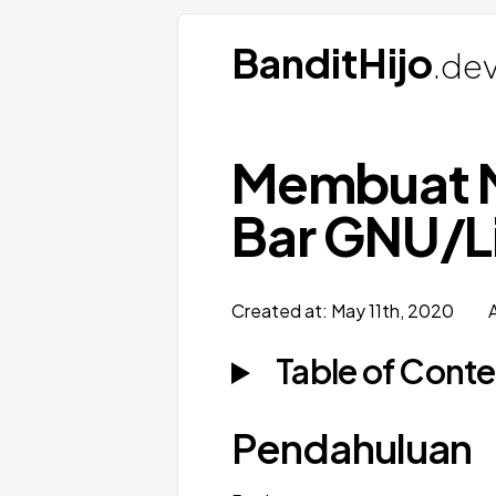
BanditHijo
.de
Membuat M
Bar GNU/L
Created at:
May 11th, 2020
Table of Cont
Pendahuluan