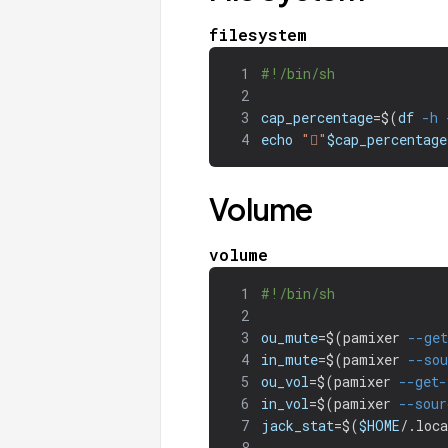
filesystem
1
#!/bin/sh
2
3
cap_percentage
=
$(
df
-h
4
echo
""
$cap_percentage
Volume
volume
1
#!/bin/sh
2
3
ou_mute
=
$(
pamixer 
--ge
4
in_mute
=
$(
pamixer 
--sou
5
ou_vol
=
$(
pamixer 
--get-
6
in_vol
=
$(
pamixer 
--sour
7
jack_stat
=
$(
$HOME
/.loca
8