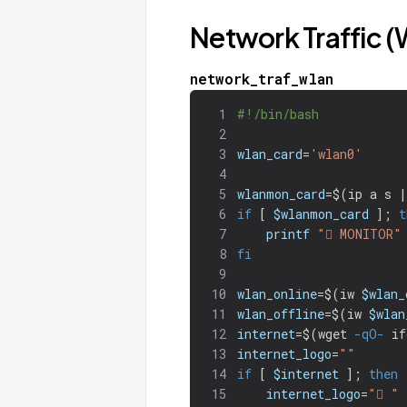
Network Traffic (W
network_traf_wlan
1
#!/bin/bash
2
3
wlan_card
=
'wlan0'
4
5
wlanmon_card
=
$(
ip a s |
6
if
[
$wlanmon_card
]
;
t
7
printf
" MONITOR"
8
fi
9
10
wlan_online
=
$(
iw 
$wlan_
11
wlan_offline
=
$(
iw 
$wlan
12
internet
=
$(
wget 
-qO-
 if
13
internet_logo
=
""
14
if
[
$internet
]
;
then
15
internet_logo
=
" "