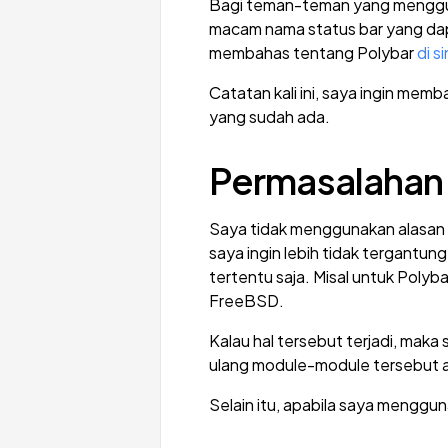
Bagi teman-teman yang menggun
macam nama status bar yang dapa
membahas tentang Polybar
di s
Catatan kali ini, saya ingin mem
yang sudah ada.
Permasalahan
Saya tidak menggunakan alasan
saya ingin lebih tidak tergantun
tertentu saja. Misal untuk Poly
FreeBSD.
Kalau hal tersebut terjadi, mak
ulang module-module tersebut a
Selain itu, apabila saya menggun