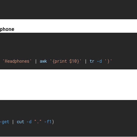
phone
'Headphones'
 | 
awk
'{print $10}'
 | 
tr
-d
')'
-get
 | 
cut
-d
"."
-f1
)