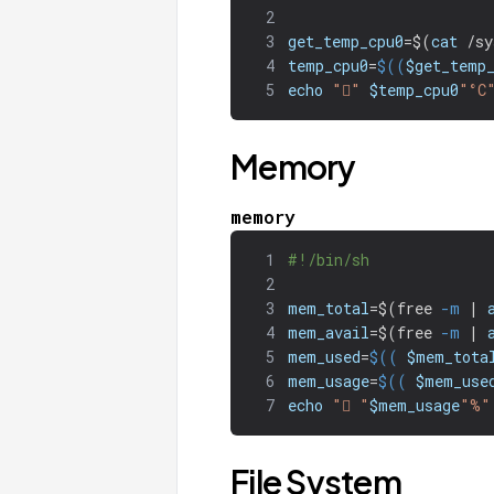
2
3
get_temp_cpu0
=
$(
cat
 /sy
4
temp_cpu0
=
$((
$get_temp
5
echo
""
$temp_cpu0
"°C
Memory
memory
1
#!/bin/sh
2
3
mem_total
=
$(
free 
-m
 | 
4
mem_avail
=
$(
free 
-m
 | 
5
mem_used
=
$((
$mem_tota
6
mem_usage
=
$((
$mem_use
7
echo
" "
$mem_usage
"%"
File System