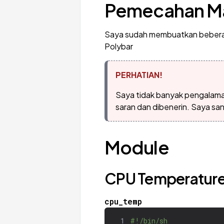
Pemecahan M
Saya sudah membuatkan beberap
Polybar
PERHATIAN!
Saya tidak banyak pengalaman 
saran dan dibenerin. Saya san
Module
CPU Temperatur
cpu_temp
1
#!/bin/sh