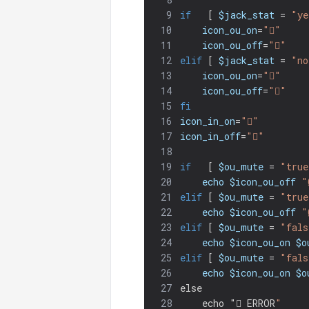
9
if
[
$jack_stat
=
"ye
10
icon_ou_on
=
""
11
icon_ou_off
=
""
12
elif
[
$jack_stat
=
"no
13
icon_ou_on
=
""
14
icon_ou_off
=
""
15
fi
16
icon_in_on
=
""
17
icon_in_off
=
""
18
19
if
[
$ou_mute
=
"true
20
echo
$icon_ou_off
"
21
elif
[
$ou_mute
=
"true
22
echo
$icon_ou_off
"
23
elif
[
$ou_mute
=
"fals
24
echo
$icon_ou_on
$o
25
elif
[
$ou_mute
=
"fals
26
echo
$icon_ou_on
$o
27
else
28
    echo " ERROR
"