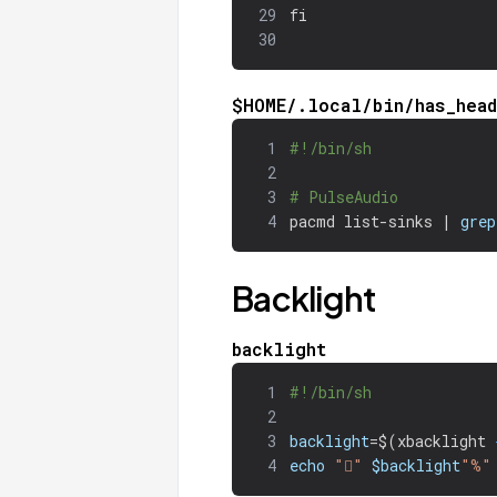
29
fi
30
$HOME/.local/bin/has_head
1
#!/bin/sh
2
3
# PulseAudio
4
pacmd list-sinks | 
grep
Backlight
backlight
1
#!/bin/sh
2
3
backlight
=
$(
xbacklight 
4
echo
""
$backlight
"%"