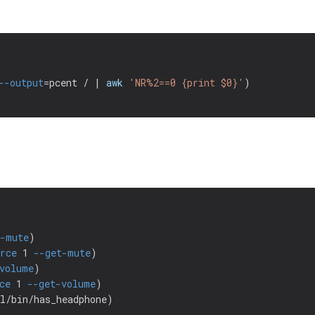
--output
=
pcent / | 
awk
'NR%2==0 {print $0}'
)
t-mute
)
rce
 1 
--get-mute
)
volume
)
ce
 1 
--get-volume
)
l/bin/has_headphone
)