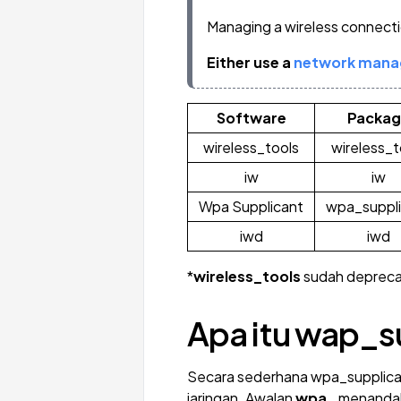
Managing a wireless connectio
Either use a
network mana
Software
Packag
wireless_tools
wireless_t
iw
iw
Wpa Supplicant
wpa_suppl
iwd
iwd
*
wireless_tools
sudah depreca
Apa itu wap_s
Secara sederhana wpa_supplican
jaringan. Awalan
wpa_
menandak