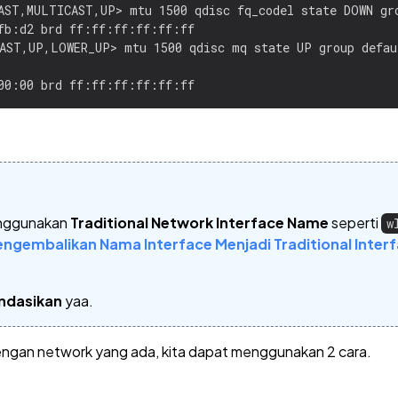
AST,MULTICAST,UP> mtu 1500 qdisc fq_codel state DOWN gro
fb:d2 brd ff:ff:ff:ff:ff:ff

AST,UP,LOWER_UP> mtu 1500 qdisc mq state UP group defaul
enggunakan
Traditional Network Interface Name
seperti
w
ngembalikan Nama Interface Menjadi Traditional Inter
ndasikan
yaa.
engan network yang ada, kita dapat menggunakan 2 cara.