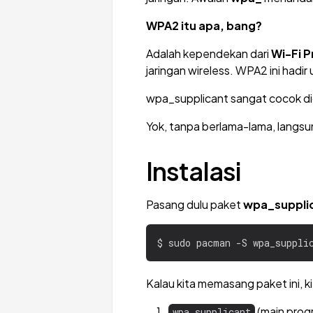
WPA2 itu apa, bang?
Adalah kependekan dari
Wi-Fi P
jaringan wireless. WPA2 ini had
wpa_supplicant sangat cocok d
Yok, tanpa berlama-lama, langsun
Instalasi
Pasang dulu paket
wpa_suppli
Kalau kita memasang paket ini, 
(main prog
wpa_supplicant