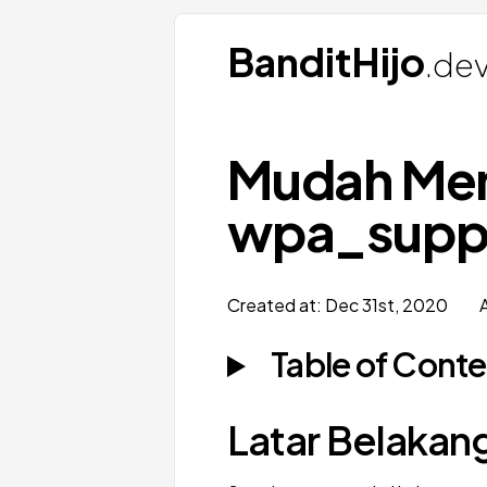
BanditHijo
.de
Mudah Men
wpa_suppl
Created at:
Dec 31st, 2020
Table of Cont
Latar Belakan