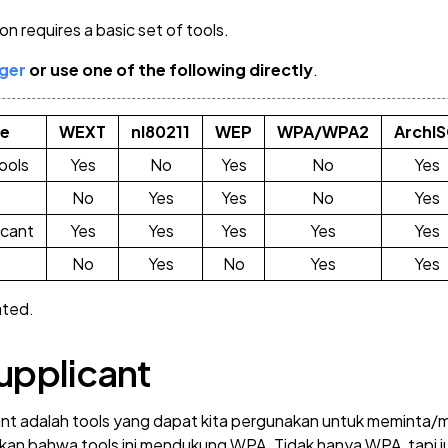
n requires a basic set of tools.
ger
or use one of the following directly
.
e
WEXT
nl80211
WEP
WPA/WPA2
ArchI
ools
Yes
No
Yes
No
Yes
No
Yes
Yes
No
Yes
icant
Yes
Yes
Yes
Yes
Yes
No
Yes
No
Yes
Yes
ted.
upplicant
t adalah tools yang dapat kita pergunakan untuk meminta/m
an bahwa tools ini mendukung WPA. Tidak hanya WPA, tapi