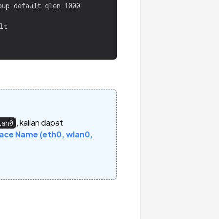
up default qlen 1000

t

, kalian dapat
lan0
face Name (eth0, wlan0,