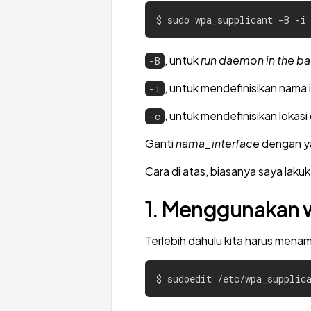
, untuk
run daemon in the b
-B
, untuk mendefinisikan nama 
-i
, untuk mendefinisikan lokas
-c
Ganti
nama_interface
dengan y
Cara di atas, biasanya saya lakuka
1. Menggunakan 
Terlebih dahulu kita harus menam