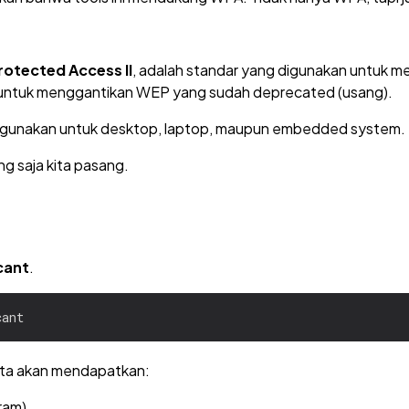
rotected Access II
, adalah standar yang digunakan untuk 
ir untuk menggantikan WEP yang sudah deprecated (usang).
igunakan untuk desktop, laptop, maupun embedded system.
g saja kita pasang.
cant
.
kita akan mendapatkan:
ram)