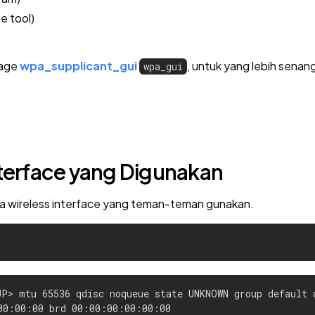
e tool)
kage
wpa_supplicant_gui
, untuk yang lebih senang
wpa_gui
nterface yang Digunakan
a wireless interface yang teman-teman gunakan.
P> mtu 65536 qdisc noqueue state UNKNOWN group default q
00:00:00 brd 00:00:00:00:00:00
