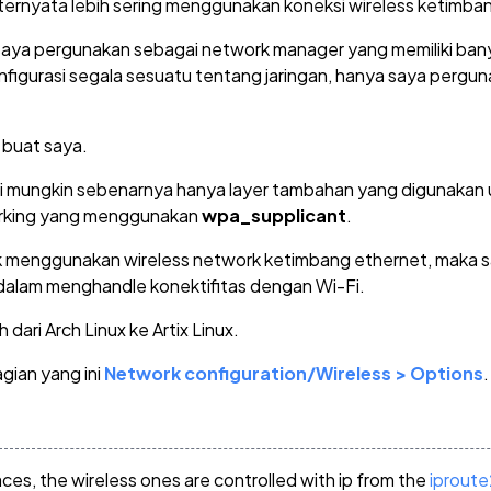
 ternyata lebih sering menggunakan koneksi wireless ketimb
aya pergunakan sebagai network manager yang memiliki banya
gurasi segala sesuatu tentang jaringan, hanya saya pergunak
n buat saya.
ini mungkin sebenarnya hanya layer tambahan yang digunaka
orking yang menggunakan
wpa_supplicant
.
ak menggunakan wireless network ketimbang ethernet, maka
alam menghandle konektifitas dengan Wi-Fi.
 dari Arch Linux ke Artix Linux.
gian yang ini
Network configuration/Wireless > Options
.
aces, the wireless ones are controlled with ip from the
iproute