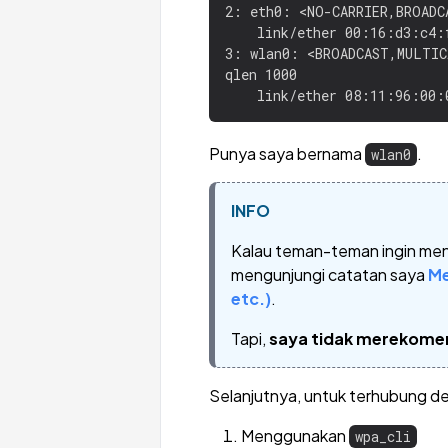
2: eth0: <NO-CARRIER,BROADC
    link/ether 00:16:d3:c4:
3: wlan0: <BROADCAST,MULTIC
qlen 1000

Punya saya bernama
.
wlan0
INFO
Kalau teman-teman ingin m
mengunjungi catatan saya
Me
etc.)
.
Tapi,
saya tidak merekome
Selanjutnya, untuk terhubung d
Menggunakan
wpa_cli