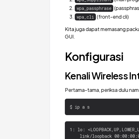
(passphras
wpa_passphrase
(front-end cli)
wpa_cli
Kita juga dapat memasang pac
GUI.
Konfigurasi
Kenali Wireless I
Pertama-tama, periksa dulu nam
1: lo: <LOOPBACK,UP,LOWER_U
    link/loopback 00:00:00: