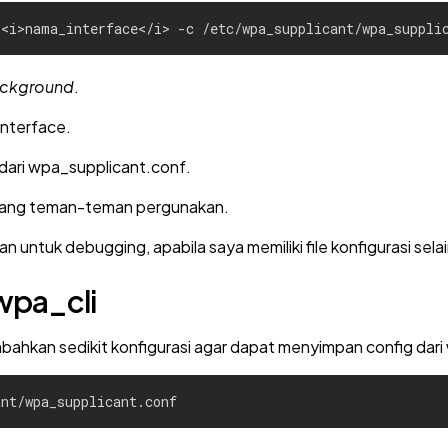
ackground
.
interface.
i dari wpa_supplicant.conf.
ang teman-teman pergunakan.
n untuk debugging, apabila saya memiliki file konfigurasi selain
wpa_cli
bahkan sedikit konfigurasi agar dapat menyimpan config dari 