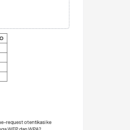
SO
e-request otentikasi ke
 juga WEP dan WPA2.