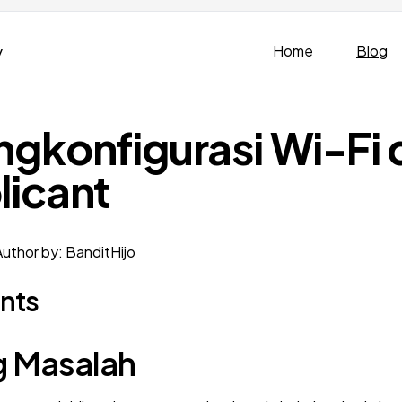
v
Home
Blog
gkonfigurasi Wi-Fi
icant
Author by: BanditHijo
ents
g Masalah