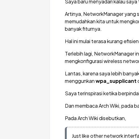
Saya baru menyadari kalau saya
Artinya, NetworkManager yang s
memudahkan kita untuk mengkonfi
banyak fiturnya.
Hal ini mulai terasa kurang efisie
Terlebih lagi, NetworkManager 
mengkonfigurasi wireless netw
Lantas, karena saya lebih bany
menggunkan
wpa_supplicant
d
Saya terinspirasi ketika berpindah
Dan membaca Arch Wiki, pada ba
Pada Arch Wiki disebutkan,
Just like other network interf