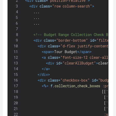
2
<div
class=
"position-relative"
>
3
<div
class=
"row column-search"
>
4
      ...
5
      ...
6
      ...
7
8
<!-- Budget Range Collection Check Boxe
9
<div
class=
"border-bottom"
id=
"filter-t
10
<div
class=
"d-flex justify-content-be
11
<span>
Tour Budget
</span>
12
<a
class=
"font-size-12 clear-all"
d
13
<div
id=
"clearAllBudget"
>
clear al
14
</a>
15
</div>
16
<div
class=
"checkbox-box"
id=
"budget-
17
<%=
f
.
collection_check_boxes
:price
18
[[
'Bel
19
[
'RM1
20
[
'RM3
21
[
'RM5
22
:seco