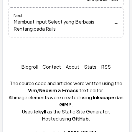
Next
Membuat Input Select yang Berbasis
→
Rentang pada Rails
Blogroll
Contact
About
Stats
RSS
The source code and articles were written using the
Vim
/
Neovim
&
Emacs
text editor.
All image elements were created using
Inkscape
dan
GIMP
.
Uses
Jekyll
as the Static Site Generator.
Hosted using
GitHub
.