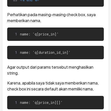
Perhatikan pada masing-masing check box, saya
memberikan nama,
1
name: 'q[price_in]'
1
name: 'q[duration_id_in]'
Agar output dari params tersebut menghasilkan
string.
Karena, apabila saya tidak saya memberikan nama,
check box ini secara default akan memiliki nama,
1
name: 'q[price_in][]'