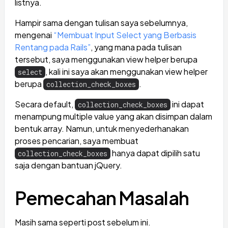
listnya.
Hampir sama dengan tulisan saya sebelumnya,
mengenai
“Membuat Input Select yang Berbasis
Rentang pada Rails”
, yang mana pada tulisan
tersebut, saya menggunakan view helper berupa
, kali ini saya akan menggunakan view helper
select
berupa
.
collection_check_boxes
Secara default,
ini dapat
collection_check_boxes
menampung multiple value yang akan disimpan dalam
bentuk array. Namun, untuk menyederhanakan
proses pencarian, saya membuat
hanya dapat dipilih satu
collection_check_boxes
saja dengan bantuan jQuery.
Pemecahan Masalah
Masih sama seperti post sebelum ini.