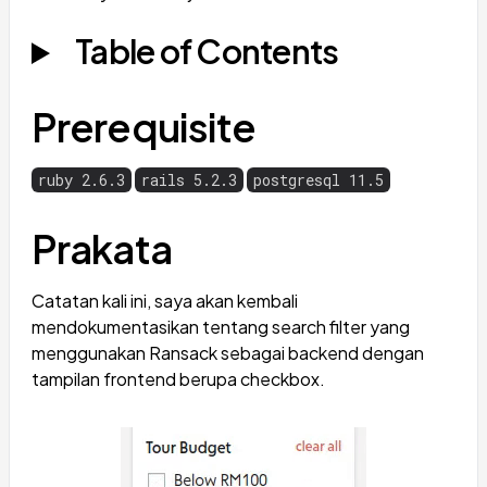
Table of Contents
Prerequisite
ruby 2.6.3
rails 5.2.3
postgresql 11.5
Prakata
Catatan kali ini, saya akan kembali
mendokumentasikan tentang search filter yang
menggunakan Ransack sebagai backend dengan
tampilan frontend berupa checkbox.