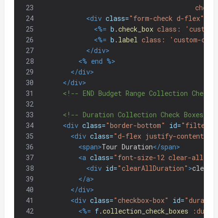
23
check
24
<div
class=
"form-check d-flex"
>
25
<%=
b
.
check_box
class: 
'custom-
26
<%=
b
.
label
class: 
'custom-cont
27
</div>
28
<%
end
%>
29
</div>
30
</div>
31
<!-- END Budget Range Collection Check 
32
33
<!-- Duration Collection Check Boxes --
34
<div
class=
"border-bottom"
id=
"filter-t
35
<div
class=
"d-flex justify-content-be
36
<span>
Tour Duration
</span>
37
<a
class=
"font-size-12 clear-all"
d
38
<div
id=
"clearAllDuration"
>
clear 
39
</a>
40
</div>
41
<div
class=
"checkbox-box"
id=
"duratio
42
<%=
f
.
collection_check_boxes
:durat