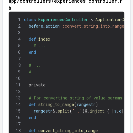
app/controllers/experiences_controller.r
b
1
class
ExperiencesController
<
ApplicationCont
2
before_action
:convert_string_into_range
,
o
3
4
def
index
5
# ...
6
end
7
8
# ...
9
# ...
10
11
private
12
13
# For converting string of value params int
14
def
string_to_range
(
rangestr
)
15
rangestr
&
.
split
(
'..'
)
&
.
inject
{
|
s
,
e
|
s
.
16
end
17
18
def
convert_string_into_range