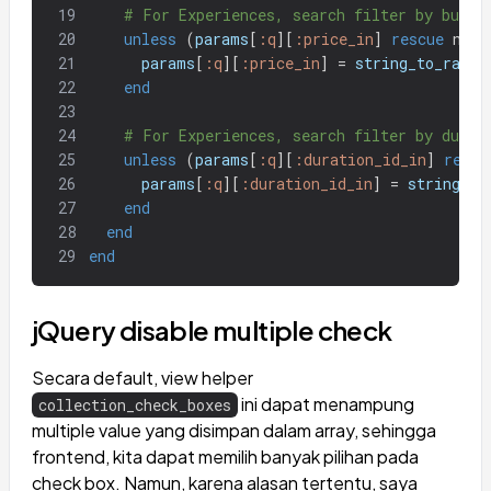
19
# For Experiences, search filter by budge
20
unless
(
params
[
:q
][
:price_in
]
rescue
nil
)
21
params
[
:q
][
:price_in
]
=
string_to_range
22
end
23
24
# For Experiences, search filter by durat
25
unless
(
params
[
:q
][
:duration_id_in
]
rescu
26
params
[
:q
][
:duration_id_in
]
=
string_to
27
end
28
end
29
end
jQuery disable multiple check
Secara default, view helper
ini dapat menampung
collection_check_boxes
multiple value yang disimpan dalam array, sehingga
frontend, kita dapat memilih banyak pilihan pada
check box. Namun, karena alasan tertentu, saya