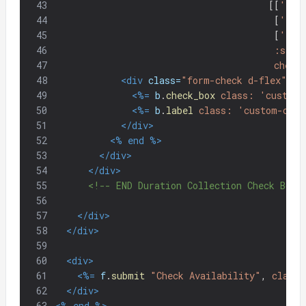
43
[[
'< 4
44
[
'4 -
45
[
'> 6
46
:seco
47
check
48
<div
class=
"form-check d-flex"
>
49
<%=
b
.
check_box
class: 
'custom-
50
<%=
b
.
label
class: 
'custom-cont
51
</div>
52
<%
end
%>
53
</div>
54
</div>
55
<!-- END Duration Collection Check Boxe
56
57
</div>
58
</div>
59
60
<div>
61
<%=
f
.
submit
"Check Availability"
,
class:
62
</div>
63
<%
end
%>