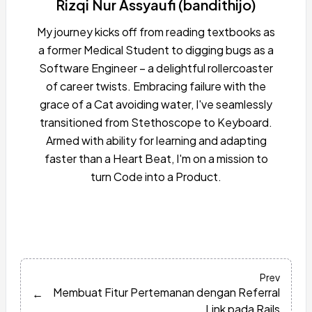
Rizqi Nur Assyaufi (bandithijo)
My journey kicks off from reading textbooks as
a former Medical Student to digging bugs as a
Software Engineer – a delightful rollercoaster
of career twists. Embracing failure with the
grace of a Cat avoiding water, I've seamlessly
transitioned from Stethoscope to Keyboard.
Armed with ability for learning and adapting
faster than a Heart Beat, I'm on a mission to
turn Code into a Product.
Prev
Membuat Fitur Pertemanan dengan Referral
←
Link pada Rails