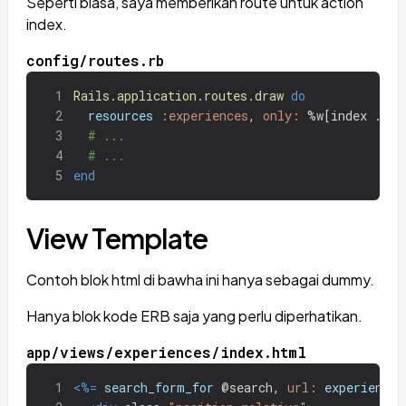
Seperti biasa, saya memberikan route untuk action
index.
config/routes.rb
1
Rails
.
application
.
routes
.
draw
do
2
resources
:experiences
,
only: 
%w[index ... 
3
# ...
4
# ...
5
end
View Template
Contoh blok html di bawha ini hanya sebagai dummy.
Hanya blok kode ERB saja yang perlu diperhatikan.
app/views/experiences/index.html
1
<%=
search_form_for
@search
,
url: 
experiences