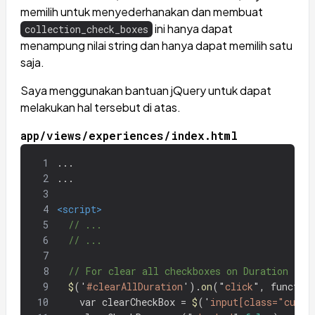
memilih untuk menyederhanakan dan membuat
ini hanya dapat
collection_check_boxes
menampung nilai string dan hanya dapat memilih satu
saja.
Saya menggunakan bantuan jQuery untuk dapat
melakukan hal tersebut di atas.
app/views/experiences/index.html
1
...
2
...
3
4
<script>
5
// ...
6
// ...
7
8
// For clear all checkboxes on Duration
9
$
(
'
#clearAllDuration
'
).
on
(
"
click
"
,
functio
10
var
clearCheckBox
=
$
(
'
input[class="custo