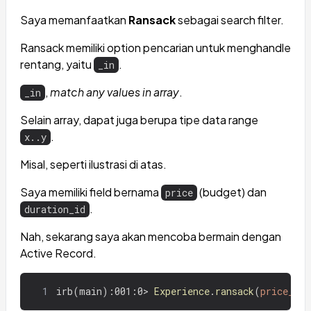
Saya memanfaatkan
Ransack
sebagai search filter.
Ransack memiliki option pencarian untuk menghandle
rentang, yaitu
.
_in
,
match any values in array
.
_in
Selain array, dapat juga berupa tipe data range
.
x..y
Misal, seperti ilustrasi di atas.
Saya memiliki field bernama
(budget) dan
price
.
duration_id
Nah, sekarang saya akan mencoba bermain dengan
Active Record.
1
irb(main):001:0>
Experience
.
ransack
(
price_in: