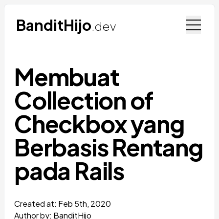
BanditHijo
.dev
Membuat
Collection of
Checkbox yang
Berbasis Rentang
pada Rails
Created at:
Feb 5th, 2020
Author by: BanditHijo