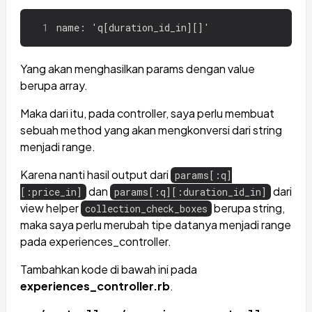
1
name: 'q[duration_id_in][]'
Yang akan menghasilkan params dengan value
berupa array.
Maka dari itu, pada controller, saya perlu membuat
sebuah method yang akan mengkonversi dari string
menjadi range.
Karena nanti hasil output dari
params[:q]
dan
dari
[:price_in]
params[:q][:duration_id_in]
view helper
berupa string,
collection_check_boxes
maka saya perlu merubah tipe datanya menjadi range
pada experiences_controller.
Tambahkan kode di bawah ini pada
experiences_controller.rb
.