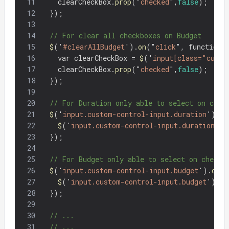
11
clearCheckBox
.
prop
(
"
checked
"
,
false
);
12
});
13
14
// For clear all checkboxes on Budget
15
$
(
'
#clearAllBudget
'
).
on
(
"
click
"
,
function
(
16
var
clearCheckBox
=
$
(
'
input[class="custo
17
clearCheckBox
.
prop
(
"
checked
"
,
false
);
18
});
19
20
// For Duration only able to select on chec
21
$
(
'
input.custom-control-input.duration
'
).
on
22
$
(
'
input.custom-control-input.duration
'
).
23
});
24
25
// For Budget only able to select on checkb
26
$
(
'
input.custom-control-input.budget
'
).
on
(
'
27
$
(
'
input.custom-control-input.budget
'
).
no
28
});
29
30
// ...
31
// ...