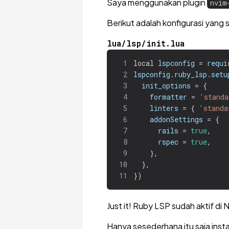
Saya menggunakan plugin
nvim
Berikut adalah konfigurasi yang
lua/lsp/init.lua
1
local
lspconfig
=
requi
2
lspconfig
.
ruby_lsp
.
setu
3
init_options
=
{
4
formatter
=
'standa
5
linters
=
{
'standa
6
addonSettings
=
{
7
rails
=
true
,
8
rspec
=
true
,
9
},
10
},
11
})
Just it! Ruby LSP sudah aktif di 
Hanya sesederhana itu saja inst