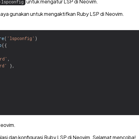
untuk mengatur LSP di Neovim.
-lspconfig
 saya gunakan untuk mengaktifkan Ruby LSP di Neovim.
re
(
'lspconfig'
)
p
({
rd'
,
rd'
},
Neovim.
alasi dan konfigurasi Ruby LSP di Neovim. Selamat mencoba!