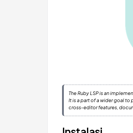
The Ruby LSP is an implement
It is a part of a wider goal
cross-editor features, doc
Instalasi