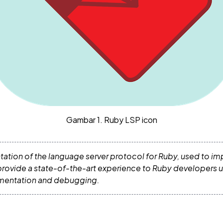
Gambar 1. Ruby LSP icon
ation of the language server protocol for Ruby, used to impr
 to provide a state-of-the-art experience to Ruby developers
umentation and debugging.