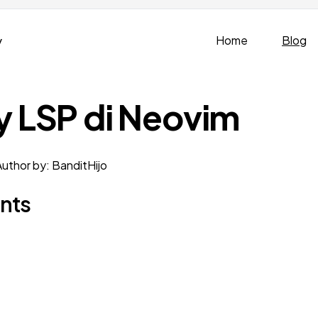
v
Home
Blog
y LSP di Neovim
Author by: BanditHijo
ents