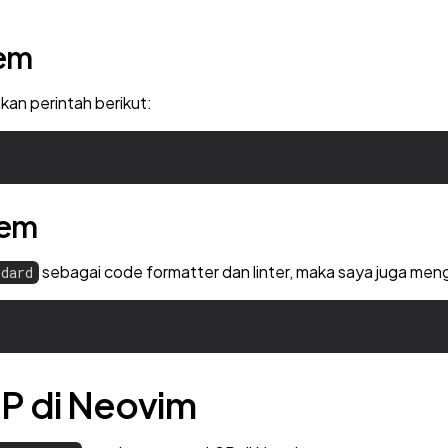
gem
n perintah berikut:
gem
sebagai code formatter dan linter, maka saya juga meng
ndard
P di Neovim