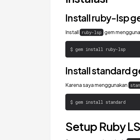
Install ruby-lsp 
Install
gem menggunaka
ruby-lsp
Install standard 
Karena saya menggunakan
sta
Setup Ruby LS