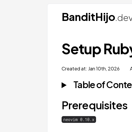
BanditHijo
.de
Setup Rub
Created at:
Jan 10th, 2026
Table of Cont
Prerequisites
neovim 0.10.x