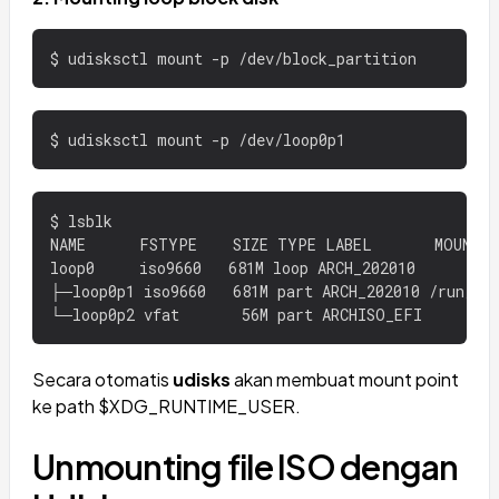
$ lsblk

NAME      FSTYPE    SIZE TYPE LABEL       MOUNTPO
loop0     iso9660   681M loop ARCH_202010

├─loop0p1 iso9660   681M part ARCH_202010 /run/med
Secara otomatis
udisks
akan membuat mount point
ke path $XDG_RUNTIME_USER.
Unmounting file ISO dengan