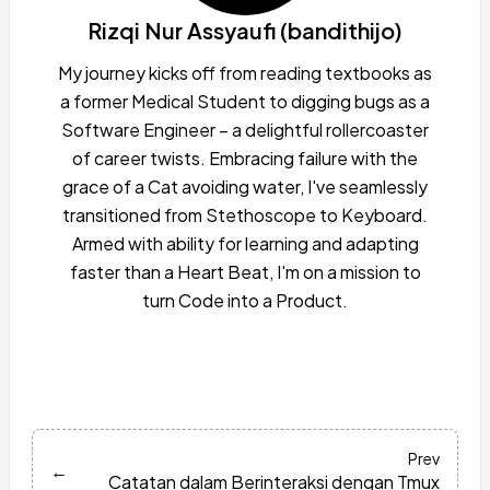
Rizqi Nur Assyaufi (bandithijo)
My journey kicks off from reading textbooks as
a former Medical Student to digging bugs as a
Software Engineer – a delightful rollercoaster
of career twists. Embracing failure with the
grace of a Cat avoiding water, I've seamlessly
transitioned from Stethoscope to Keyboard.
Armed with ability for learning and adapting
faster than a Heart Beat, I'm on a mission to
turn Code into a Product.
Prev
←
Catatan dalam Berinteraksi dengan Tmux