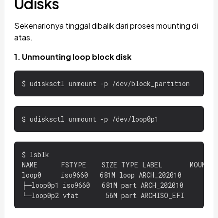
Udisks
Sekenarionya tinggal dibalik dari proses mounting di
atas.
1. Unmounting loop block disk
$ lsblk

NAME      FSTYPE    SIZE TYPE LABEL       MOUNTPO
loop0     iso9660   681M loop ARCH_202010

├─loop0p1 iso9660   681M part ARCH_202010
