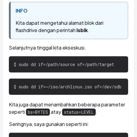
INFO
Kita dapat mengetahui alamat blok dari
flashdrive dengan perintah
lsblk
.
Selanjutnya tinggal kita ekseskusi.
Kita juga dapat menambahkan beberapa parameter
seperti
atay
.
bs=BYTES
status=LEVEL
Seringnya, saya gunakan seperti ini: