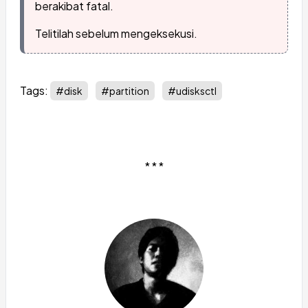
berakibat fatal.
Telitilah sebelum mengeksekusi.
Tags:
#disk
#partition
#udisksctl
* * *