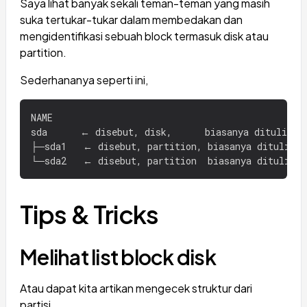
Saya lihat banyak sekali teman-teman yang masih
suka tertukar-tukar dalam membedakan dan
mengidentifikasi sebuah block termasuk disk atau
partition.
Sederhananya seperti ini,
NAME

sda      ← disebut, disk,      biasanya ditulis /d
├─sda1   ← disebut, partition, biasanya ditulis /d
Tips & Tricks
Melihat list block disk
Atau dapat kita artikan mengecek struktur dari
partisi.