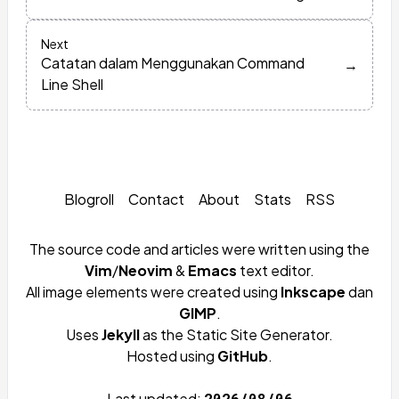
Next
Catatan dalam Menggunakan Command
→
Line Shell
Blogroll
Contact
About
Stats
RSS
The source code and articles were written using the
Vim
/
Neovim
&
Emacs
text editor.
All image elements were created using
Inkscape
dan
GIMP
.
Uses
Jekyll
as the Static Site Generator.
Hosted using
GitHub
.
Last updated:
2026/08/06