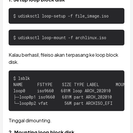
Kalau berhasil, fileiso akan terpasang ke loop block
disk.
$ lsblk

NAME      FSTYPE    SIZE TYPE LABEL       MOUNTPO
loop0     iso9660   681M loop ARCH_202010

├─loop0p1 iso9660   681M part ARCH_202010

Tinggal dimounting.
2. Mounting loop block disk