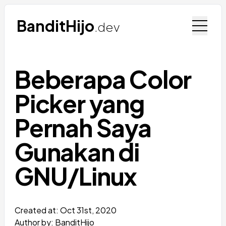
BanditHijo
.dev
Beberapa Color
Picker yang
Pernah Saya
Gunakan di
GNU/Linux
Created at:
Oct 31st, 2020
Author by: BanditHijo