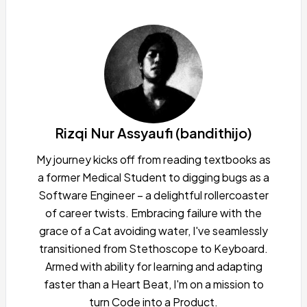
Rizqi Nur Assyaufi (bandithijo)
My journey kicks off from reading textbooks as
a former Medical Student to digging bugs as a
Software Engineer – a delightful rollercoaster
of career twists. Embracing failure with the
grace of a Cat avoiding water, I've seamlessly
transitioned from Stethoscope to Keyboard.
Armed with ability for learning and adapting
faster than a Heart Beat, I'm on a mission to
turn Code into a Product.