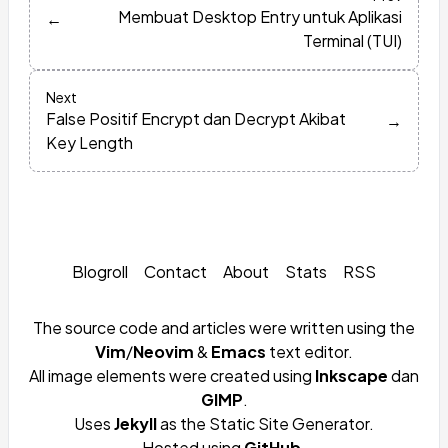
Membuat Desktop Entry untuk Aplikasi
←
Terminal (TUI)
Next
False Positif Encrypt dan Decrypt Akibat
→
Key Length
Blogroll
Contact
About
Stats
RSS
The source code and articles were written using the
Vim
/
Neovim
&
Emacs
text editor.
All image elements were created using
Inkscape
dan
GIMP
.
Uses
Jekyll
as the Static Site Generator.
Hosted using
GitHub
.