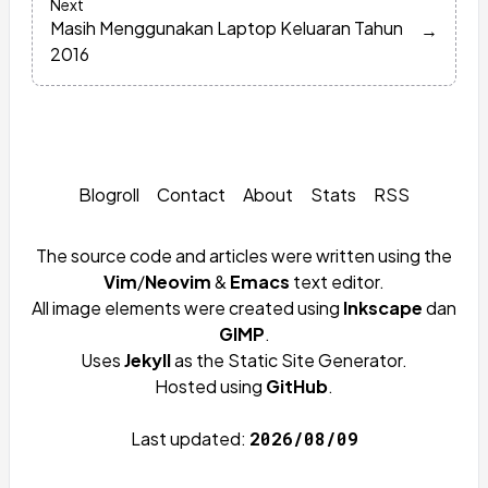
Next
Masih Menggunakan Laptop Keluaran Tahun
→
2016
Blogroll
Contact
About
Stats
RSS
The source code and articles were written using the
Vim
/
Neovim
&
Emacs
text editor.
All image elements were created using
Inkscape
dan
GIMP
.
Uses
Jekyll
as the Static Site Generator.
Hosted using
GitHub
.
Last updated:
2026/08/09