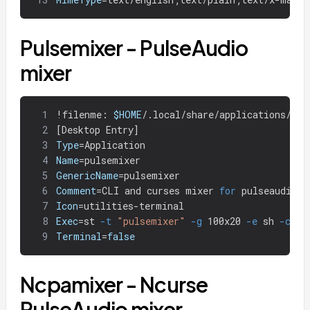
Pulsemixer - PulseAudio
mixer
1
!
filenme: 
$HOME
/.local/share/applications/pul
2
[
Desktop Entry]
3
Type
=
Application
4
Name
=
pulsemixer
5
GenericName
=
pulsemixer
6
Comment
=
CLI and curses mixer 
for 
pulseaudio
7
Icon
=
utilities-terminal
8
Exec
=
st 
-t
"pulsemixer"
-g
 100x20 
-e
 sh 
-c
"p
9
Terminal
=
false
Ncpamixer - Ncurse
PulseAudio mixer