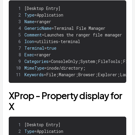
1
[
Desktop Entry]
2
Type
=
Application
3
Name
=
ranger
4
GenericName
=
Terminal File Manager
5
Comment
=
Launches the ranger file manager
6
Icon
=
utilities-terminal
7
Terminal
=
true
8
Exec
=
ranger
9
Categories
=
ConsoleOnly
;
System
;
FileTools
;
File
10
MimeType
=
inode/directory
;
11
Keywords
=
File
;
Manager
;
Browser
;
Explorer
;
Launch
XProp - Property display for
X
1
[
Desktop Entry]
2
Type
=
Application