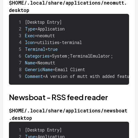
$HOME/.local/share/applications/neomutt.
desktop
1
[
Desktop Entry]
2
Type
=
Application
3
Exec
=
neomutt
4
Icon
=
utilities-terminal
5
Terminal
=
true
6
Categories
=
System
;
TerminalEmulator
;
7
Name
=
Neomutt
8
GenericName
=
Email Client
9
Comment
=
A version of mutt with added features
Newsboat - RSS feed reader
$HOME/.local/share/applications/newsboat
.desktop
1
[
Desktop Entry]
2
Type
=
Application