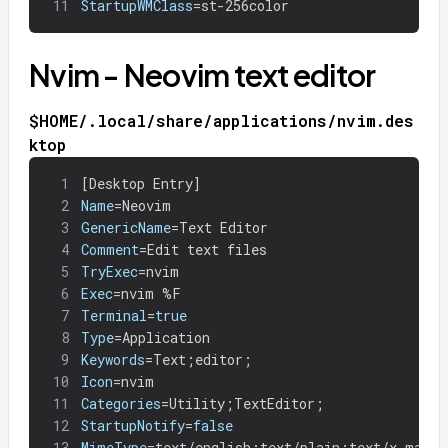
11
StartupWMClass
=
st-256color
Nvim - Neovim text editor
$HOME/.local/share/applications/nvim.des
ktop
1
[
Desktop Entry]
2
Name
=
Neovim
3
GenericName
=
Text Editor
4
Comment
=
Edit text files
5
TryExec
=
nvim
6
Exec
=
nvim %F
7
Terminal
=
true
8
Type
=
Application
9
Keywords
=
Text
;
editor
;
10
Icon
=
nvim
11
Categories
=
Utility
;
TextEditor
;
12
StartupNotify
=
false
13
MimeType
=
text/english
;
text/plain
;
text/x-makef