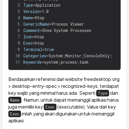
2
Type
=
Application
3
Version
=
1.0
4
Name
=
Htop
5
GenericName
=
Process Viewer
6
Comment
=
Show System Processes
7
Icon
=
htop
8
Exec
=
htop
9
Terminal
=
true
10
Categories
=
System
;
Monitor
;
ConsoleOnly
;
11
Keywords
=
system
;
process
;
task
Berdasarkan referensi dari website freedesktop.org
> desktop-entry-spec > recognized-keys, terdapat
key wajib yang minimal harus ada. Seperti
dan
Type
. Namun, untuk dapat memanggil aplikasi harus
Name
juga memiliki key
(executable). Value dari key
Exec
inilah yang akan digunakan untuk memanggil
Exec
aplikasi.