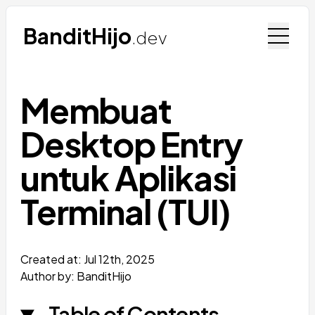
BanditHijo
.dev
Membuat
Desktop Entry
untuk Aplikasi
Terminal (TUI)
Created at:
Jul 12th, 2025
Author by: BanditHijo
Table of Contents