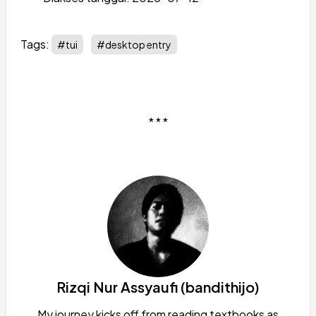
Tags:
#tui
#desktop entry
* * *
Rizqi Nur Assyaufi (bandithijo)
My journey kicks off from reading textbooks as