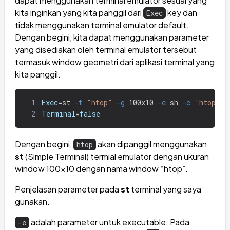
dapat menggunakan terminal emulator sesuai yang
kita inginkan yang kita panggil dari
key dan
Exec
tidak menggunakan terminal emulator default.
Dengan begini, kita dapat menggunakan parameter
yang disediakan oleh terminal emulator tersebut
termasuk window geometri dari aplikasi terminal yang
kita panggil.
1
Exec
=
st 
-t
"htop"
-g
 100x10 
-e
 sh 
-c
'htop'
2
Terminal
=
false
Dengan begini,
akan dipanggil menggunakan
htop
st
(Simple Terminal) termial emulator dengan ukuran
window 100x10 dengan nama window “htop”.
Penjelasan parameter pada
st
terminal yang saya
gunakan.
adalah parameter untuk executable. Pada
-e