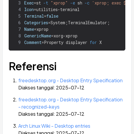
3
Exec
=
st 
-t
"xprop"
-e
 sh 
-c
'xprop; exec $SHE
4
Icon
=
utilities-terminal
5
Terminal
=
false
6
Categories
=
System
;
TerminalEmulator
;
7
Name
=
xprop
8
GenericName
=
xorg-xprop
9
Comment
=
Property displayer 
for 
X
Referensi
freedesktop.org - Desktop Entry Specification
Diakses tanggal: 2025-07-12
freedesktop.org - Desktop Entry Specification
- recognized-keys
Diakses tanggal: 2025-07-12
Arch Linux Wiki - Desktop entries
Diakses tanggal: 2025-07-12