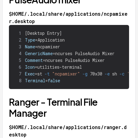
$HOME/.local/share/applications/ncpamixe
r.desktop
1
[
Desktop Entry]
2
Type
=
Application
3
Name
=
ncpamixer
4
GenericName
=
ncurses PulseAudio Mixer
5
Comment
=
ncurses PulseAudio Mixer
6
Icon
=
utilities-terminal
7
Exec
=
st 
-t
"ncpamixer"
-g
 70x30 
-e
 sh 
-c
'ncp
8
Terminal
=
false
Ranger - Terminal File
Manager
$HOME/.local/share/applications/ranger.d
esktop