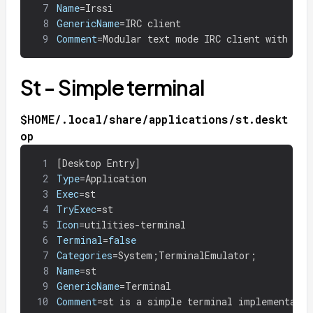
7
Name
=
Irssi
8
GenericName
=
IRC client
9
Comment
=
Modular text mode IRC client with Per
St - Simple terminal
$HOME/.local/share/applications/st.deskt
op
1
[
Desktop Entry]
2
Type
=
Application
3
Exec
=
st
4
TryExec
=
st
5
Icon
=
utilities-terminal
6
Terminal
=
false
7
Categories
=
System
;
TerminalEmulator
;
8
Name
=
st
9
GenericName
=
Terminal
10
Comment
=
st is a simple terminal implementatio